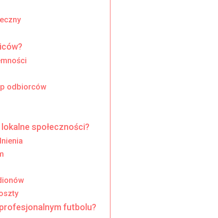
łeczny
biców?
emności
up odbiorców
 lokalne społeczności?
dnienia
m
dionów
oszty
 profesjonalnym futbolu?