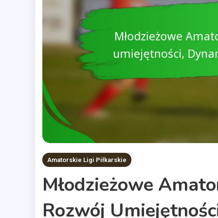
Amatorskie Ligi Piłkarskie
Młodzieżowe Amators
Rozwój Umiejętności