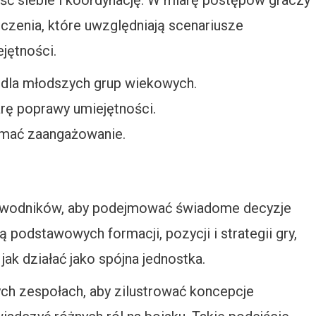
ć siebie i koordynację. W miarę postępów graczy
zenia, które uwzględniają scenariusze
jętności.
 dla młodszych grup wiekowych.
rę poprawy umiejętności.
ymać zaangażowanie.
 zawodników, aby podejmować świadome decyzje
odstawowych formacji, pozycji i strategii gry,
k działać jako spójna jednostka.
ch zespołach, aby zilustrować koncepcje