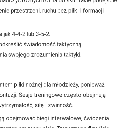
adczyć różnych ról na boisku. Takie podejście
e przestrzeni, ruchu bez piłki i formacji
jak 4-4-2 lub 3-5-2.
podkreślić świadomość taktyczną.
a swojego zrozumienia taktyki.
tem piłki nożnej dla młodzieży, ponieważ
ontuzji. Sesje treningowe często obejmują
ytrzymałość, siłę i zwinność.
gą obejmować biegi interwałowe, ćwiczenia