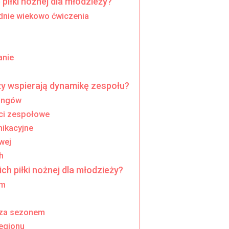
 piłki nożnej dla młodzieży?
dnie wiekowo ćwiczenia
anie
ieży wspierają dynamikę zespołu?
ningów
ci zespołowe
nikacyjne
wej
h
ch piłki nożnej dla młodzieży?
am
poza sezonem
regionu