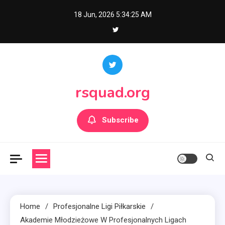
Skip
18 Jun, 2026
5:34:26 AM
to
content
rsquad.org
Subscribe
Home
Profesjonalne Ligi Piłkarskie
Akademie Młodzieżowe W Profesjonalnych Ligach