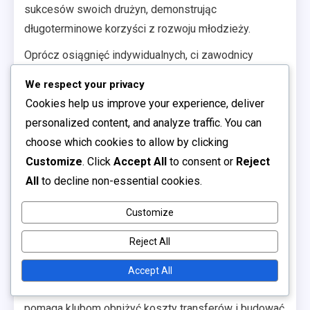
sukcesów swoich drużyn, demonstrując
długoterminowe korzyści z rozwoju młodzieży.
Oprócz osiągnięć indywidualnych, ci zawodnicy
często inspirują następne pokolenie, tworząc cykl
We respect your privacy
rozwoju talentów w swoich klubach. Ich historie
Cookies help us improve your experience, deliver
sukcesu stanowią motywację dla młodych
personalized content, and analyze traffic. You can
sportowców w akademiach na całym świecie.
choose which cookies to allow by clicking
Wpływ akademii
Customize
. Click
Accept All
to consent or
Reject
All
to decline non-essential cookies.
młodzieżowych na
profesjonalne ligi piłkarskie
Customize
Reject All
Akademie młodzieżowe mają głęboki wpływ na
profesjonalne ligi piłkarskie
, dostarczając stały
Accept All
strumień talentów. Ten napływ lokalnych zawodników
pomaga klubom obniżyć koszty transferów i budować